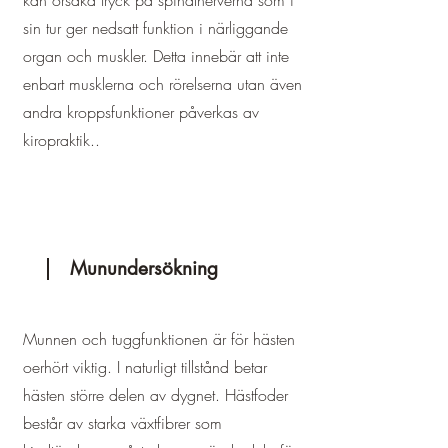
kan orsaka tryck på spinalnerverna som i
sin tur ger nedsatt funktion i närliggande
organ och muskler. Detta innebär att inte
enbart musklerna och rörelserna utan även
andra kroppsfunktioner påverkas av
kiropraktik..
Munundersökning
Munnen och tuggfunktionen är för hästen
oerhört viktig. I naturligt tillstånd betar
hästen större delen av dygnet. Hästfoder
består av starka växtfibrer som