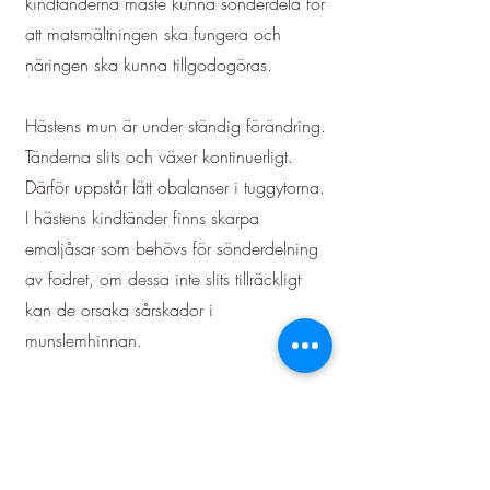
kindtänderna måste kunna sönderdela för
att matsmältningen ska fungera och
näringen ska kunna tillgodogöras.
Hästens mun är under ständig förändring.
Tänderna slits och växer kontinuerligt.
Därför uppstår lätt obalanser i tuggytorna.
I hästens kindtänder finns skarpa
emaljåsar som behövs för sönderdelning
av fodret, om dessa inte slits tillräckligt
kan de orsaka sårskador i
munslemhinnan.
Dessutom byter hästen inte bara
framtänderna utan även kindtänderna till
permanenta tänder under unghäståren.