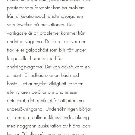
presterar som förväntat kan ha problem
från cirkulations-och andningsorganen
som inverkar på prestationen. Det
vanligaste är att problemet kommer från
andningsvägarna. Det kan t.ex. vara en
trav- eller galopphäst som blir trött under
loppet eller har missljud från
andningsvägarna. Det kan också vara en
allmänt trött ridhäst eller en häst med
hosta. Det är mycket viktigt att tränaren
eller ryttaren berättar om anamnesen
detaljerat, det är viktigt för att prioritera
undersökningarna. Undersökningen börjar
alltid med en allmän klinisk undersökning
med noggrann auskultation av hjärta- och
lungor. Därefter går man vidare med en