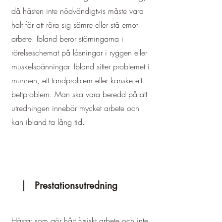
då hästen inte nödvändigtvis måste vara
halt för att röra sig sämre eller stå emot
arbete. Ibland beror störningarna i
rörelseschemat på låsningar i ryggen eller
muskelspänningar. Ibland sitter problemet i
munnen, ett tandproblem eller kanske ett
bettproblem. Man ska vara beredd på att
utredningen innebär mycket arbete och
kan ibland ta lång tid.
Prestationsutredning
Hästar som gör hårt fysiskt arbete och inte